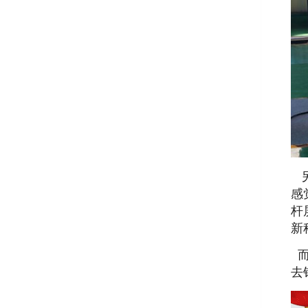
另
感
杆
新
而
去