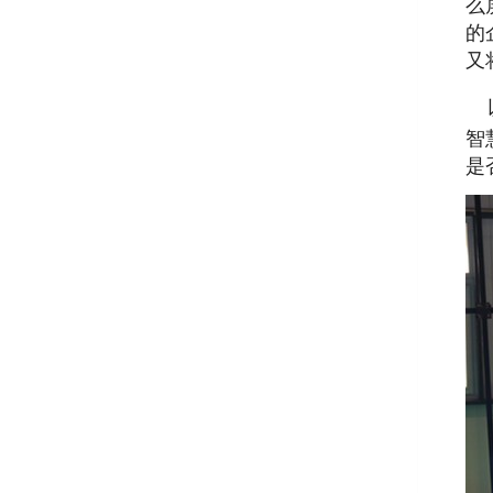
么
的
又
智
是