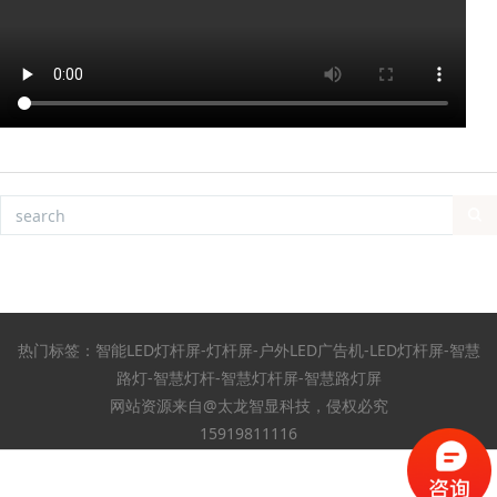
热门标签：智能LED灯杆屏-灯杆屏-户外LED广告机-LED灯杆屏-智慧
路灯-智慧灯杆-智慧灯杆屏-智慧路灯屏
网站资源来自@太龙智显科技，侵权必究
15919811116
粤ICP备18055657号-2