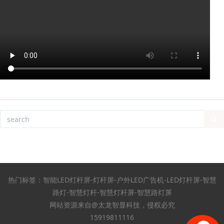
热门标签：智能LED灯杆屏-灯杆屏-户外LED广告机-LED灯杆屏-智慧
路灯-智慧灯杆-智慧灯杆屏-智慧路灯屏
网站资源来自@太龙智显科技，侵权必究
15919811116