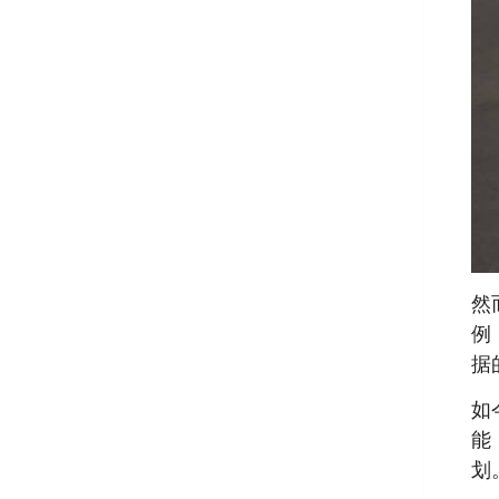
然
例
据
如
能
划