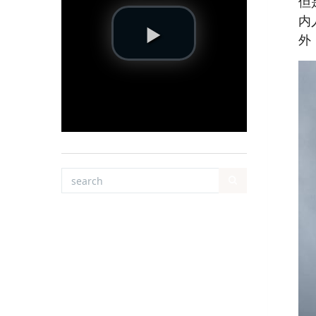
但
内
外