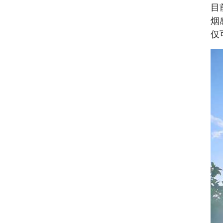
目
烟
仅