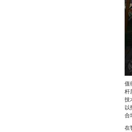
值
杆
技
以
合
在