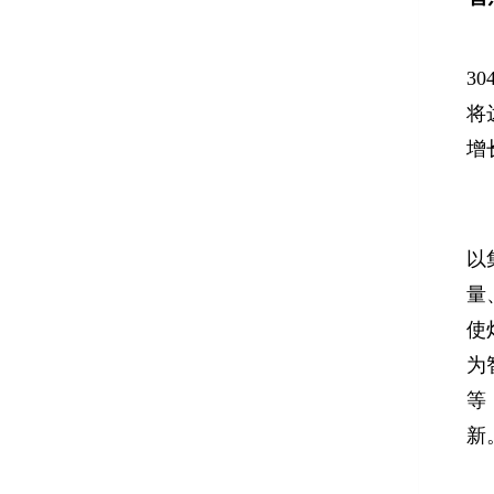
3
将
增
以
量
使
为
等
新