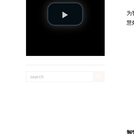
为
慧
智