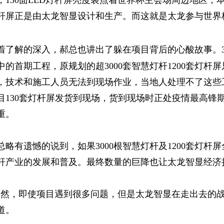
，130面
LED灯杆屏
亮度装点着世界杯主会场周边地区，本
杆屏正是由太龙智显设计和生产。而这就是太龙参与世界
着了解的深入，郝总也讲出了躲在项目背后的心酸故事。30
中的首期工程，原规划的超3000套智慧灯杆1200套灯杆屏
，技术和施工人员无法到现场作业，当地人处理不了这些工
目130套灯杆屏发货到现场，货到现场时正处疫情最高锋
重。
总略有遗憾的说到，如果3000根智慧灯杆及1200套灯
杆产业的发展和普及。最终数量的巨降也让太龙智显经济
当然，即使项目遇到很多问题，但是太龙智显在走出去的
道。