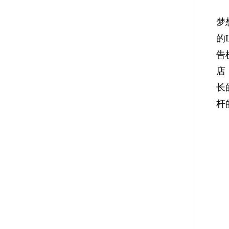
梦
的
告
店
长
杆