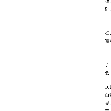
径
础
桩
需
了
会
1
自
界