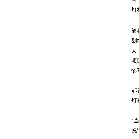
营
灯
随
划
人
项
惨
郝
灯
“
说