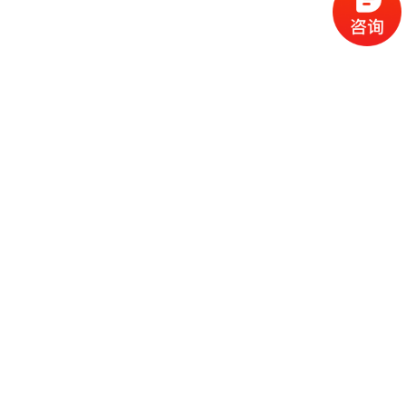
客户案例
LED灯杆屏案例
网站首页
杭州滨江江畔绿地公园户外灯杆屏应用
案例
2025-11-18 16:31:57
太龙智显
504
滨江江畔绿地公园作为串联城市生态与江景
资源的核心公共空间，承载着市民休闲、文旅体
验与城市形象展示的多重功能。为破解传统公园
信息传递滞后、服务场景单一、管理效率不足等