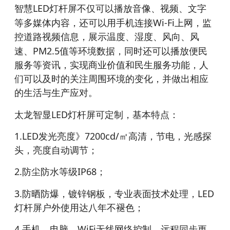
LED
智慧
灯杆屏不仅可以播放音像、视频、文字
Wi-Fi
等多媒体内容，还可以用手机连接
上网，监
控道路视频信息，展示温度、湿度、风向、风
PM2.5
速、
值等环境数据，同时还可以播放便民
服务等资讯，实现商业价值和民生服务功能，人
们可以及时的关注周围环境的变化，并做出相应
的生活与生产应对。
LED
太龙智显
灯杆屏可定制，基本特点：
1.LED
7200cd/
发光亮度》
㎡
高清，节电，光感探
头，亮度自动调节；
2.
IP68；
防尘防水等级
3.
LED
防晒防爆，镀锌钢板，专业表面技术处理，
灯杆屏户外使用达八年不褪色；
4.
WiFi
手机，电脑，
无线网络控制，远程同步更