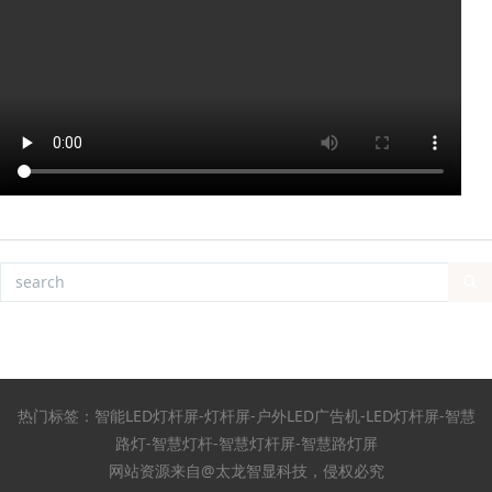
热门标签：智能LED灯杆屏-灯杆屏-户外LED广告机-LED灯杆屏-智慧
路灯-智慧灯杆-智慧灯杆屏-智慧路灯屏
网站资源来自@太龙智显科技，侵权必究