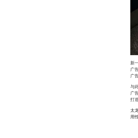
新
广
广
与
广
打
太
用