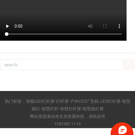
热门标签：智能LED灯杆屏-灯杆屏-户外LED广告机-LED灯杆屏-智慧
路灯-智慧灯杆-智慧灯杆屏-智慧路灯屏
网站资源来自@太龙智显科技，侵权必究
15919811116
粤ICP备18055657号-2