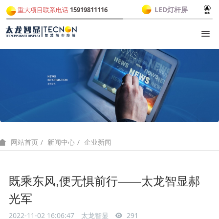
LED灯杆屏
重大项目联系电话
15919811116
新闻中心
企业新闻
网站首页
既乘东风,便无惧前行——太龙智显郝
光军
2022-11-02 16:06:47
太龙智显
291