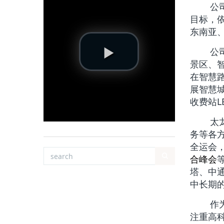
公司始
目标，
东南亚
公司自
景区、
在智慧
展智慧
收费站L
太龙智
务等各
全运会
合峰会
塔、中
中长期
作为国
注重高科