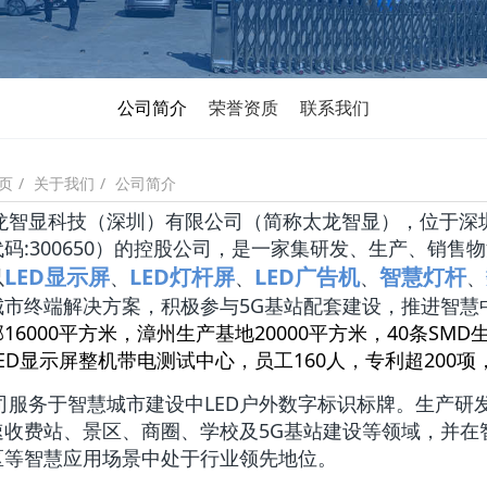
公司简介
荣誉资质
联系我们
关于我们
公司简介
页
龙智显科技（深圳）有限公司（简称太龙智显），位于深
码:300650）的控股公司，是一家集研发、生产、销
LED显示屏
LED灯杆屏
LED广告机
智慧灯杆
以
、
、
、
、
城市终端解决方案，积极参与5G基站配套建设，推进智慧
16000平方米，漳州生产基地20000平方米，40条SM
ED显示屏整机带电测试中心，员工160人，专利超200
务于智慧城市建设中LED户外数字标识标牌。生产研发
速收费站、景区、商圈、学校及5G基站建设等领域，并在
区等智慧应用场景中处于行业领先地位。