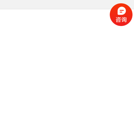
全部
灯杆屏
广告机
智慧灯杆
推荐
热门
最新
产品中心
灯杆屏
400×800mm系列灯杆屏
网站首页